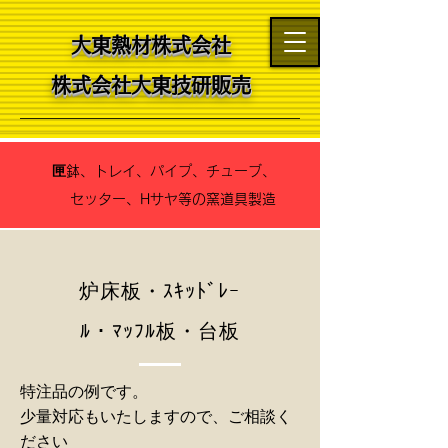
大東熱材株式会社
​​株式会社大東技研販売
匣鉢、トレイ、パイプ、チューブ、
セッター、Hサヤ等の窯道具製造
炉床板・ｽｷｯﾄﾞﾚｰ
ﾙ・ﾏｯﾌﾙ板・台板
特注品の例です。
​少量対応もいたしますので、ご相談く
ださい