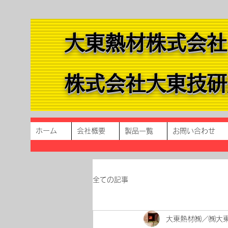
大東熱材株式会社
​​株式会社大東技
ホーム
会社概要
製品一覧
お問い合わせ
全ての記事
大東熱材㈱／㈱大