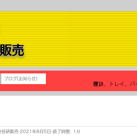
研販売
ブログ(お知らせ)
匣鉢、トレイ、パ
東技研販売
2021年8月5日
読了時間: 1分