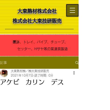
大東熱材株式会社
​​株式会社大東技研販売
匣鉢、トレイ、パイプ、チューブ、
セッター、Hサヤ等の窯道具製造
記事
大東熱材㈱／㈱大東技研販売
2021年10月7日
読了時間: 0分
アケビ カリン デス